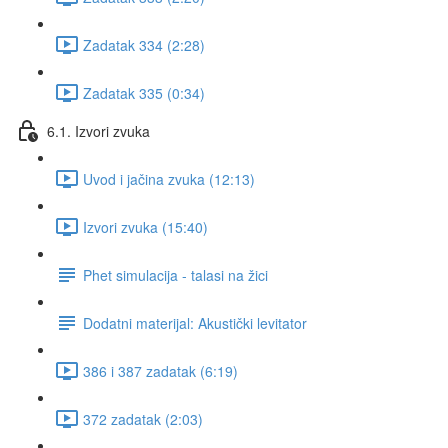
Zadatak 334 (2:28)
Zadatak 335 (0:34)
6.1. Izvori zvuka
Uvod i jačina zvuka (12:13)
Izvori zvuka (15:40)
Phet simulacija - talasi na žici
Dodatni materijal: Akustički levitator
386 i 387 zadatak (6:19)
372 zadatak (2:03)