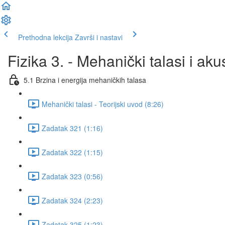
Prethodna lekcija
Završi i nastavi
Fizika 3. - Mehanički talasi i aku
5.1 Brzina i energija mehaničkih talasa
Mehanički talasi - Teorijski uvod (8:26)
Zadatak 321 (1:16)
Zadatak 322 (1:15)
Zadatak 323 (0:56)
Zadatak 324 (2:23)
Zadatak 325 (1:23)