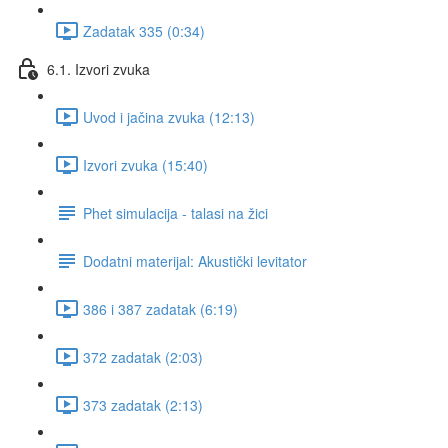
Zadatak 335 (0:34)
6.1. Izvori zvuka
Uvod i jačina zvuka (12:13)
Izvori zvuka (15:40)
Phet simulacija - talasi na žici
Dodatni materijal: Akustički levitator
386 i 387 zadatak (6:19)
372 zadatak (2:03)
373 zadatak (2:13)