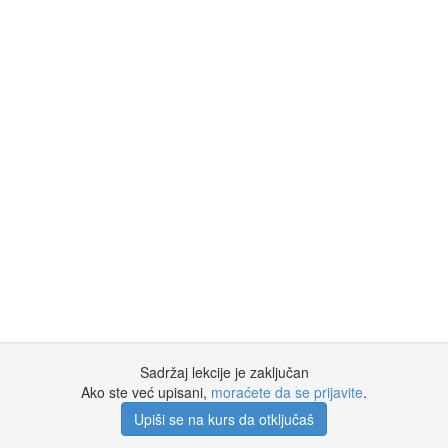
Sadržaj lekcije je zaključan
Ako ste već upisani,
moraćete da se prijavite
.
Upiši se na kurs da otključaš