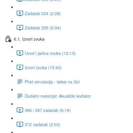
Zadatak 334 (2:28)
Zadatak 335 (0:34)
6.1. Izvori zvuka
Uvod i jačina zvuka (12:13)
Izvori zvuka (15:40)
Phet simulacija - talasi na žici
Dodatni materijal: Akustički levitator
386 i 387 zadatak (6:19)
372 zadatak (2:03)