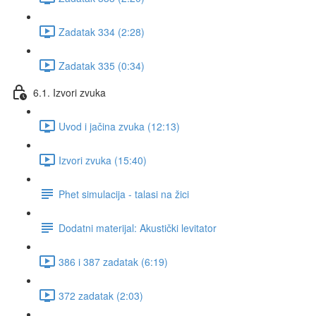
Zadatak 334 (2:28)
Zadatak 335 (0:34)
6.1. Izvori zvuka
Uvod i jačina zvuka (12:13)
Izvori zvuka (15:40)
Phet simulacija - talasi na žici
Dodatni materijal: Akustički levitator
386 i 387 zadatak (6:19)
372 zadatak (2:03)