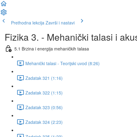
Prethodna lekcija
Završi i nastavi
Fizika 3. - Mehanički talasi i aku
5.1 Brzina i energija mehaničkih talasa
Mehanički talasi - Teorijski uvod (8:26)
Zadatak 321 (1:16)
Zadatak 322 (1:15)
Zadatak 323 (0:56)
Zadatak 324 (2:23)
Zadatak 325 (1:23)