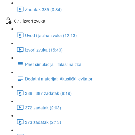
Zadatak 335 (0:34)
6.1. Izvori zvuka
Uvod i jačina zvuka (12:13)
Izvori zvuka (15:40)
Phet simulacija - talasi na žici
Dodatni materijal: Akustički levitator
386 i 387 zadatak (6:19)
372 zadatak (2:03)
373 zadatak (2:13)