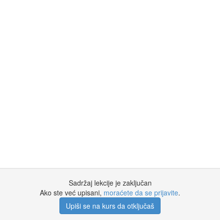
Sadržaj lekcije je zaključan
Ako ste već upisani,
moraćete da se prijavite
.
Upiši se na kurs da otključaš