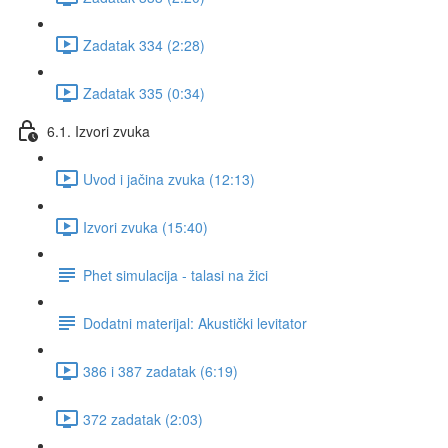
Zadatak 334 (2:28)
Zadatak 335 (0:34)
6.1. Izvori zvuka
Uvod i jačina zvuka (12:13)
Izvori zvuka (15:40)
Phet simulacija - talasi na žici
Dodatni materijal: Akustički levitator
386 i 387 zadatak (6:19)
372 zadatak (2:03)