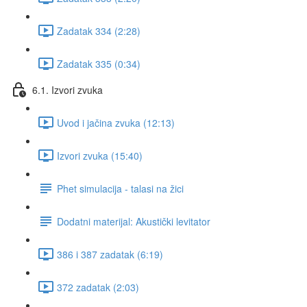
Zadatak 334 (2:28)
Zadatak 335 (0:34)
6.1. Izvori zvuka
Uvod i jačina zvuka (12:13)
Izvori zvuka (15:40)
Phet simulacija - talasi na žici
Dodatni materijal: Akustički levitator
386 i 387 zadatak (6:19)
372 zadatak (2:03)