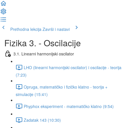
Prethodna lekcija
Završi i nastavi
Fizika 3. - Oscilacije
3.1. Linearni harmonijski oscilator
LHO (linearni harmonijski oscilator) i oscilacije - teorija
(7:23)
Opruga, matematičko i fizičko klatno - teorija +
simulacije (15:41)
Phyphox eksperiment - matematičko klatno (9:54)
Zadatak 143 (10:30)