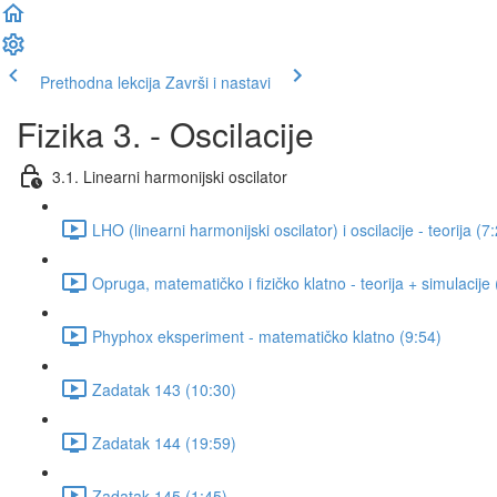
Prethodna lekcija
Završi i nastavi
Fizika 3. - Oscilacije
3.1. Linearni harmonijski oscilator
LHO (linearni harmonijski oscilator) i oscilacije - teorija (7
Opruga, matematičko i fizičko klatno - teorija + simulacije
Phyphox eksperiment - matematičko klatno (9:54)
Zadatak 143 (10:30)
Zadatak 144 (19:59)
Zadatak 145 (1:45)