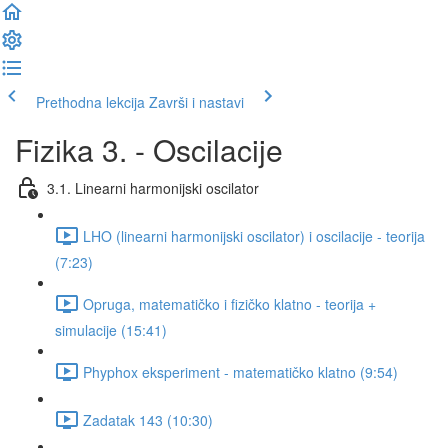
Prethodna lekcija
Završi i nastavi
Fizika 3. - Oscilacije
3.1. Linearni harmonijski oscilator
LHO (linearni harmonijski oscilator) i oscilacije - teorija
(7:23)
Opruga, matematičko i fizičko klatno - teorija +
simulacije (15:41)
Phyphox eksperiment - matematičko klatno (9:54)
Zadatak 143 (10:30)