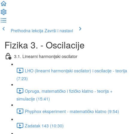
Prethodna lekcija
Završi i nastavi
Fizika 3. - Oscilacije
3.1. Linearni harmonijski oscilator
LHO (linearni harmonijski oscilator) i oscilacije - teorija
(7:23)
Opruga, matematičko i fizičko klatno - teorija +
simulacije (15:41)
Phyphox eksperiment - matematičko klatno (9:54)
Zadatak 143 (10:30)