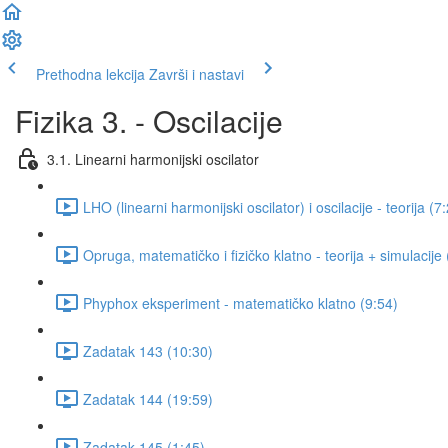
Prethodna lekcija
Završi i nastavi
Fizika 3. - Oscilacije
3.1. Linearni harmonijski oscilator
LHO (linearni harmonijski oscilator) i oscilacije - teorija (7
Opruga, matematičko i fizičko klatno - teorija + simulacije
Phyphox eksperiment - matematičko klatno (9:54)
Zadatak 143 (10:30)
Zadatak 144 (19:59)
Zadatak 145 (1:45)