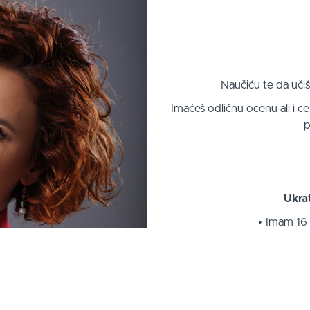
Naučiću te da uči
Imaćeš odličnu ocenu ali i ce
p
Ukra
Imam 16 
Usavršavala sam se u n
u Švajcarsko
Doktorirala sam na p
departmanu