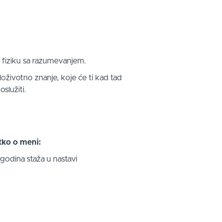
š fiziku sa razumevanjem.
loživotno znanje, koje će ti kad tad
oslužiti.
tko o meni:
godina staža u nastavi
ajvećoj laboratoriji na svetu CERN-u
j, kao i u SAD na LIGO-u.
rirodno-matematičkom faluktetu, na
 za fiziku u Novom Sadu