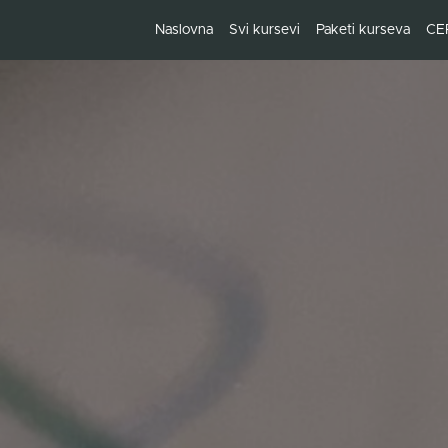
Naslovna
Svi kursevi
Paketi kurseva
CE