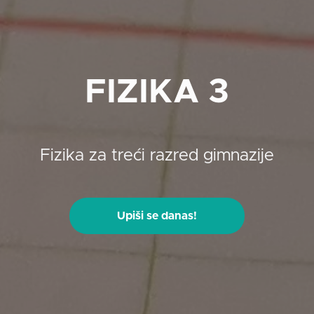
FIZIKA 3
Fizika za treći razred gimnazije
Upiši se danas!