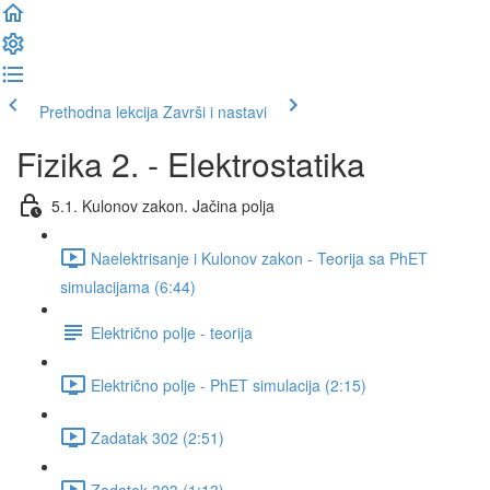
Prethodna lekcija
Završi i nastavi
Fizika 2. - Elektrostatika
5.1. Kulonov zakon. Jačina polja
Naelektrisanje i Kulonov zakon - Teorija sa PhET
simulacijama (6:44)
Električno polje - teorija
Električno polje - PhET simulacija (2:15)
Zadatak 302 (2:51)
Zadatak 303 (1:13)